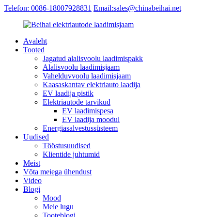
Telefon: 0086-18007928831
Email:sales@chinabeihai.net
Avaleht
Tooted
Jagatud alalisvoolu laadimispakk
Alalisvoolu laadimisjaam
Vahelduvvoolu laadimisjaam
Kaasaskantav elektriauto laadija
EV laadija pistik
Elektriautode tarvikud
EV laadimispesa
EV laadija moodul
Energiasalvestussüsteem
Uudised
Tööstusuudised
Klientide juhtumid
Meist
Võta meiega ühendust
Video
Blogi
Mood
Meie lugu
Tooteblogi