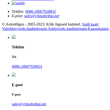
Telefon:
0086-18007928831
E-post:
sales@chinabeihai.net
© Autoriõigus - 2003-2023: Kõik õigused kaitstud.
Saidi kaart
Vahelduvvoolu laadimisjaam
,
Alalisvoolu laadimisjaam
,
Kaasaskantav e
Telefon
Tel
0086-18007928831
E-post
E-post
sales@chinabeihai.net