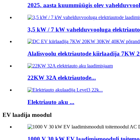
2025. aasta kuummüügis olev vahelduvvoolu
3,5 kW / 7 kW vahelduvvooluga elektriauto
Alalisvoolu elektriautode kiirlaadija 7KW 
22KW 32A elektriautode...
Elektriauto aku ...
EV laadija moodul
1000 V 30 kW EV laadimismooduli toitemo