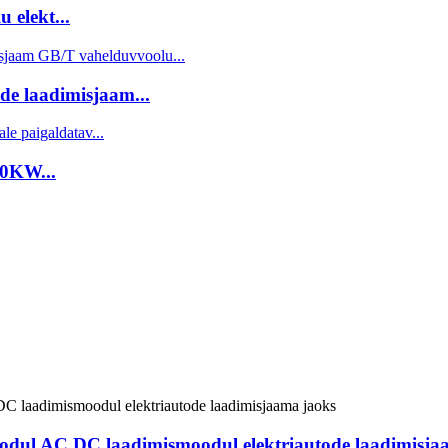
 elekt...
de laadimisjaam...
20KW...
odul AC DC laadimismoodul elektriautode laadimisja