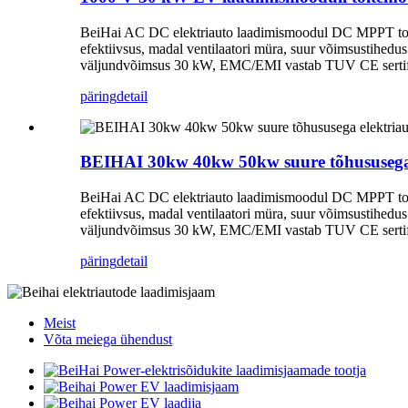
BeiHai AC DC elektriauto laadimismoodul DC MPPT toite
efektiivsus, madal ventilaatori müra, suur võimsustihedu
väljundvõimsus 30 kW, EMC/EMI vastab TUV CE sertifika
päring
detail
BEIHAI 30kw 40kw 50kw suure tõhususega e
BeiHai AC DC elektriauto laadimismoodul DC MPPT toite
efektiivsus, madal ventilaatori müra, suur võimsustihedu
väljundvõimsus 30 kW, EMC/EMI vastab TUV CE sertifika
päring
detail
Meist
Võta meiega ühendust