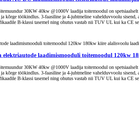
muundur 30KW 40kw @1000V laadija toitemoodul on spetsiaalselt loodu
s ja kõrge töökindlus. 3-faasiline ja 4-juhtmeline vahelduvvoolu sisend
adile B-klassi tasemel ning ohutus vastab nii TUV UL kui ka CE sert
lektriautode laadimismooduli toitemoodul 120kw 180k
muundur 30KW 40kw @1000V laadija toitemoodul on spetsiaalselt loodu
s ja kõrge töökindlus. 3-faasiline ja 4-juhtmeline vahelduvvoolu sisend
adile B-klassi tasemel ning ohutus vastab nii TUV UL kui ka CE sert