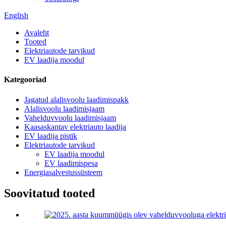
English
Avaleht
Tooted
Elektriautode tarvikud
EV laadija moodul
Kategooriad
Jagatud alalisvoolu laadimispakk
Alalisvoolu laadimisjaam
Vahelduvvoolu laadimisjaam
Kaasaskantav elektriauto laadija
EV laadija pistik
Elektriautode tarvikud
EV laadija moodul
EV laadimispesa
Energiasalvestussüsteem
Soovitatud tooted