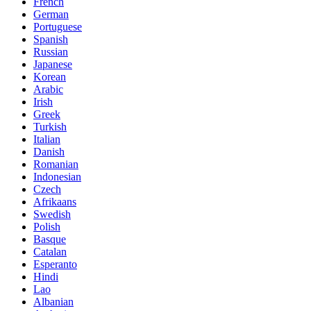
French
German
Portuguese
Spanish
Russian
Japanese
Korean
Arabic
Irish
Greek
Turkish
Italian
Danish
Romanian
Indonesian
Czech
Afrikaans
Swedish
Polish
Basque
Catalan
Esperanto
Hindi
Lao
Albanian