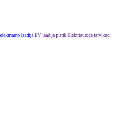
lektriauto laadija
,
EV laadija pistik
,
Elektriautode tarvikud