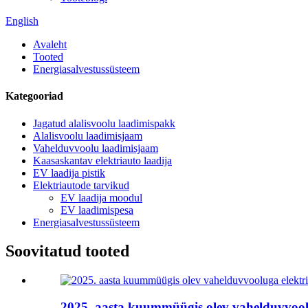
English
Avaleht
Tooted
Energiasalvestussüsteem
Kategooriad
Jagatud alalisvoolu laadimispakk
Alalisvoolu laadimisjaam
Vahelduvvoolu laadimisjaam
Kaasaskantav elektriauto laadija
EV laadija pistik
Elektriautode tarvikud
EV laadija moodul
EV laadimispesa
Energiasalvestussüsteem
Soovitatud tooted
2025. aasta kuummüügis olev vahelduvvoolu