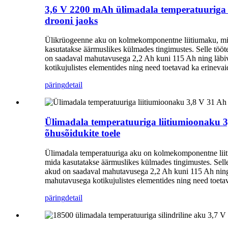
3,6 V 2200 mAh ülimadala temperatuuriga t
drooni jaoks
Ülikrüogeenne aku on kolmekomponentne liitiumaku, mis on
kasutatakse äärmuslikes külmades tingimustes. Selle tö
on saadaval mahutavusega 2,2 Ah kuni 115 Ah ning läbiva
kotikujulistes elementides ning need toetavad ka erineva
päring
detail
Ülimadala temperatuuriga liitiumioonaku 
õhusõidukite toele
Ülimadala temperatuuriga aku on kolmekomponentne liitium
mida kasutatakse äärmuslikes külmades tingimustes. Sel
akud on saadaval mahutavusega 2,2 Ah kuni 115 Ah ning lä
mahutavusega kotikujulistes elementides ning need toeta
päring
detail