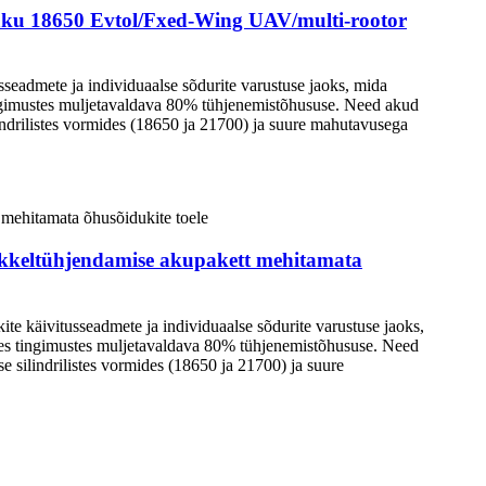
maku 18650 Evtol/Fxed-Wing UAV/multi-rootor
sseadmete ja individuaalse sõdurite varustuse jaoks, mida
ingimustes muljetavaldava 80% tühjenemistõhususe. Need akud
indrilistes vormides (18650 ja 21700) ja suure mahutavusega
ükkeltühjendamise akupakett mehitamata
te käivitusseadmete ja individuaalse sõdurite varustuse jaoks,
des tingimustes muljetavaldava 80% tühjenemistõhususe. Need
 silindrilistes vormides (18650 ja 21700) ja suure