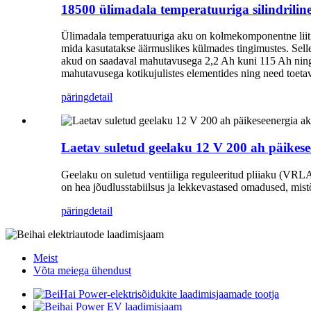
18500 ülimadala temperatuuriga silindrili
Ülimadala temperatuuriga aku on kolmekomponentne liitium
mida kasutatakse äärmuslikes külmades tingimustes. Sel
akud on saadaval mahutavusega 2,2 Ah kuni 115 Ah ning lä
mahutavusega kotikujulistes elementides ning need toeta
päring
detail
Laetav suletud geelaku 12 V 200 ah päikes
Geelaku on suletud ventiiliga reguleeritud pliiaku (VRLA)
on hea jõudlusstabiilsus ja lekkevastased omadused, mistõ
päring
detail
Meist
Võta meiega ühendust