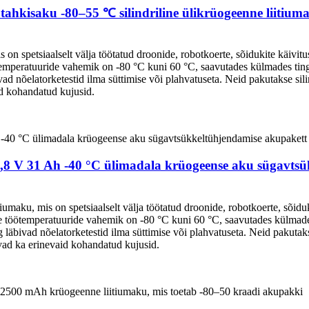
ahkisaku -80–55 ℃ silindriline ülikrüogeenne liitiu
 spetsiaalselt välja töötatud droonide, robotkoerte, sõidukite käivitu
ötemperatuuride vahemik on -80 °C kuni 60 °C, saavutades külmades t
d nõelatorketestid ilma süttimise või plahvatuseta. Neid pakutakse sil
id kohandatud kujusid.
3,8 V 31 Ah -40 °C ülimadala krüogeense aku sügavts
aku, mis on spetsiaalselt välja töötatud droonide, robotkoerte, sõiduki
le töötemperatuuride vahemik on -80 °C kuni 60 °C, saavutades külma
bivad nõelatorketestid ilma süttimise või plahvatuseta. Neid pakutakse
vad ka erinevaid kohandatud kujusid.