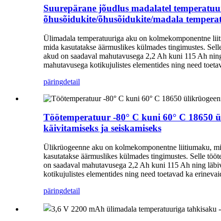
Suurepärane jõudlus madalatel temperatuu
õhusõidukite/õhusõidukite/madala temperat
Ülimadala temperatuuriga aku on kolmekomponentne liitium
mida kasutatakse äärmuslikes külmades tingimustes. Sel
akud on saadaval mahutavusega 2,2 Ah kuni 115 Ah ning lä
mahutavusega kotikujulistes elementides ning need toeta
päring
detail
Töötemperatuur -80° C kuni 60° C 18650 ül
käivitamiseks ja seiskamiseks
Ülikrüogeenne aku on kolmekomponentne liitiumaku, mis on
kasutatakse äärmuslikes külmades tingimustes. Selle tö
on saadaval mahutavusega 2,2 Ah kuni 115 Ah ning läbiva
kotikujulistes elementides ning need toetavad ka erineva
päring
detail