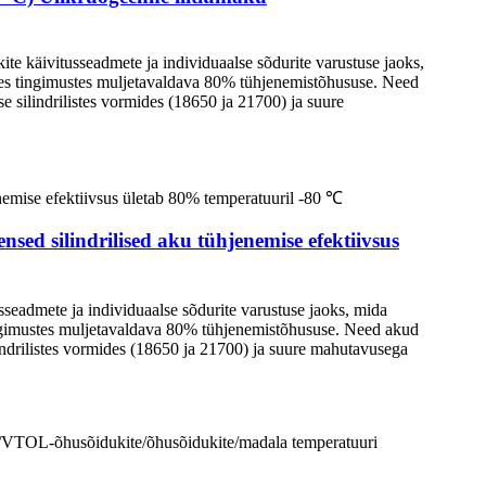
te käivitusseadmete ja individuaalse sõdurite varustuse jaoks,
des tingimustes muljetavaldava 80% tühjenemistõhususe. Need
 silindrilistes vormides (18650 ja 21700) ja suure
d silindrilised aku tühjenemise efektiivsus
sseadmete ja individuaalse sõdurite varustuse jaoks, mida
ingimustes muljetavaldava 80% tühjenemistõhususe. Need akud
indrilistes vormides (18650 ja 21700) ja suure mahutavusega