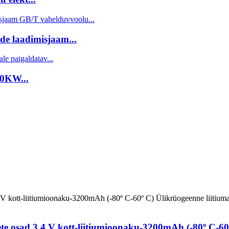
de laadimisjaam...
20KW...
e osad 3,4 V kott-liitiumioonaku-3200mAh (-80º C-60