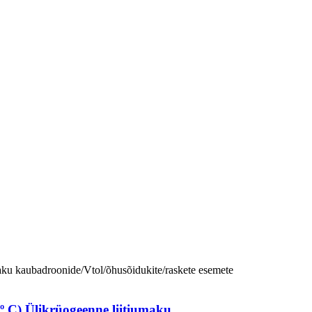
º C) Ülikrüogeenne liitiumaku