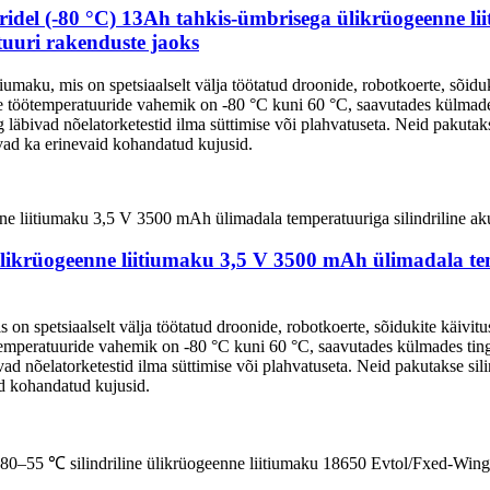
ridel (-80 °C) 13Ah tahkis-ümbrisega ülikrüogeenne 
uuri rakenduste jaoks
aku, mis on spetsiaalselt välja töötatud droonide, robotkoerte, sõiduki
le töötemperatuuride vahemik on -80 °C kuni 60 °C, saavutades külma
bivad nõelatorketestid ilma süttimise või plahvatuseta. Neid pakutakse
vad ka erinevaid kohandatud kujusid.
ikrüogeenne liitiumaku 3,5 V 3500 mAh ülimadala tem
 spetsiaalselt välja töötatud droonide, robotkoerte, sõidukite käivitu
ötemperatuuride vahemik on -80 °C kuni 60 °C, saavutades külmades t
d nõelatorketestid ilma süttimise või plahvatuseta. Neid pakutakse sil
id kohandatud kujusid.