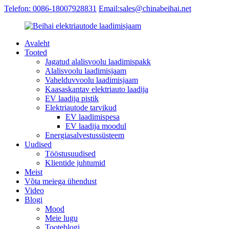
Telefon: 0086-18007928831
Email:sales@chinabeihai.net
Avaleht
Tooted
Jagatud alalisvoolu laadimispakk
Alalisvoolu laadimisjaam
Vahelduvvoolu laadimisjaam
Kaasaskantav elektriauto laadija
EV laadija pistik
Elektriautode tarvikud
EV laadimispesa
EV laadija moodul
Energiasalvestussüsteem
Uudised
Tööstusuudised
Klientide juhtumid
Meist
Võta meiega ühendust
Video
Blogi
Mood
Meie lugu
Tooteblogi