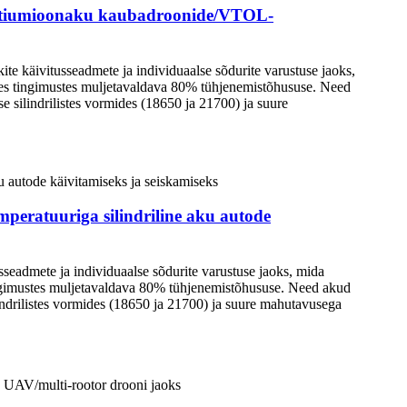
liitiumioonaku kaubadroonide/VTOL-
te käivitusseadmete ja individuaalse sõdurite varustuse jaoks,
des tingimustes muljetavaldava 80% tühjenemistõhususe. Need
 silindrilistes vormides (18650 ja 21700) ja suure
peratuuriga silindriline aku autode
sseadmete ja individuaalse sõdurite varustuse jaoks, mida
ingimustes muljetavaldava 80% tühjenemistõhususe. Need akud
indrilistes vormides (18650 ja 21700) ja suure mahutavusega