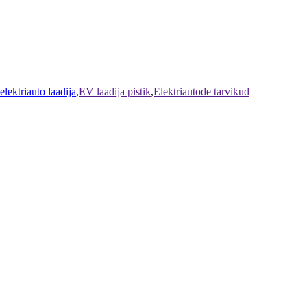
lektriauto laadija
,
EV laadija pistik
,
Elektriautode tarvikud