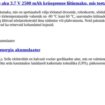
ne aku 3,7 V 2500 mAh krüogeenne liitiumaku, mis toe
aku, mis on spetsiaalselt välja töötatud droonide, robotkoerte, sõiduki
le töötemperatuuride vahemik on -80 °C kuni 60 °C, saavutades külma
bivad nõelatorketestid ilma süttimise või plahvatuseta. Neid pakutakse
vad ka erinevaid kohandatud kujusid.
eenergia akumulaator
. Selle elektrolüüt on halvasti voolav geelilaadne aine, mis on valmista
ttu seda kasutatakse laialdaselt katkematu toiteallika (UPS), päikesee