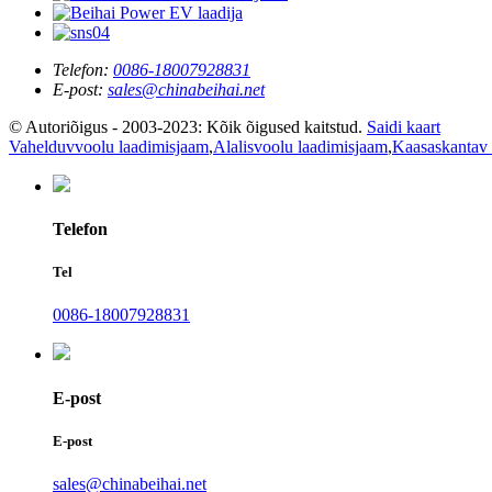
Telefon:
0086-18007928831
E-post:
sales@chinabeihai.net
© Autoriõigus - 2003-2023: Kõik õigused kaitstud.
Saidi kaart
Vahelduvvoolu laadimisjaam
,
Alalisvoolu laadimisjaam
,
Kaasaskantav e
Telefon
Tel
0086-18007928831
E-post
E-post
sales@chinabeihai.net