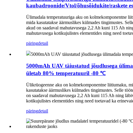
kaubadroonide/Vtol/õhusõidukite/raskete es
Ülimadala temperatuuriga aku on kolmekomponentne liitium
mida kasutatakse äärmuslikes külmades tingimustes. Sel
akud on saadaval mahutavusega 2,2 Ah kuni 115 Ah ning lä
mahutavusega kotikujulistes elementides ning need toeta
päring
detail
5000mAh UAV täiustatud jõudlusega ülimada
ületab 80% temperatuuril -80 ℃
Ülikrüogeenne aku on kolmekomponentne liitiumaku, mis on
kasutatakse äärmuslikes külmades tingimustes. Selle tö
on saadaval mahutavusega 2,2 Ah kuni 115 Ah ning läbiva
kotikujulistes elementides ning need toetavad ka erineva
päring
detail