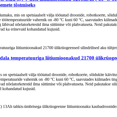
emete tõstmiseks
aku, mis on spetsiaalselt välja töötatud droonide, robotkoerte, sõiduki
le töötemperatuuride vahemik on -80 °C kuni 60 °C, saavutades külma
bivad nõelatorketestid ilma süttimise või plahvatuseta. Neid pakutakse
vad ka erinevaid kohandatud kujusid.
la temperatuuriga liitiumioonakud 21700 ülikrüogeense
 spetsiaalselt välja töötatud droonide, robotkoerte, sõidukite käivitu
ötemperatuuride vahemik on -80 °C kuni 60 °C, saavutades külmades t
d nõelatorketestid ilma süttimise või plahvatuseta. Neid pakutakse sil
id kohandatud kujusid.