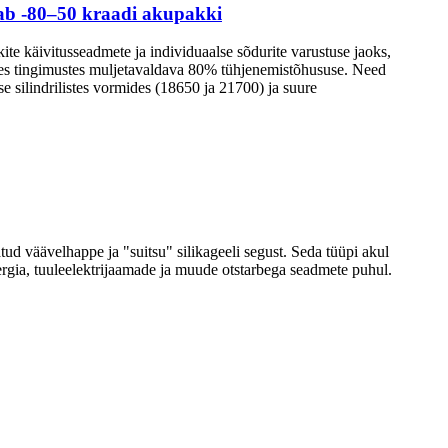
tab -80–50 kraadi akupakki
te käivitusseadmete ja individuaalse sõdurite varustuse jaoks,
des tingimustes muljetavaldava 80% tühjenemistõhususe. Need
 silindrilistes vormides (18650 ja 21700) ja suure
tud väävelhappe ja "suitsu" silikageeli segust. Seda tüüpi akul
nergia, tuuleelektrijaamade ja muude otstarbega seadmete puhul.