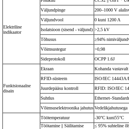
Pistikud
CCS2 || GBT * Ük
Väljundpinge
200–1000 V alalis
Väljundvool
0 kuni 1200 A
Elektriline
Isolatsioon (sisend - väljund)
>2,5 kV
indikaator
Tõhusus
≥94% nimiväljund
Võimsustegur
>0,98
Sideprotokoll
OCPP 1.6J
Ekraan
Kohanda vastavalt
RFID-süsteem
ISO/IEC 14443A/
Funktsionaalne
Juurdepääsu kontroll
RFID: ISO/IEC 1444
disain
Suhtlus
Ethernet
–
Standard
Võimsuselektroonika jahutus
Vedelikjahutusega
Töötemperatuur
-30
°C kuni
55°C
Töötamine || Säilitamise
≤ 95% suhteline õh