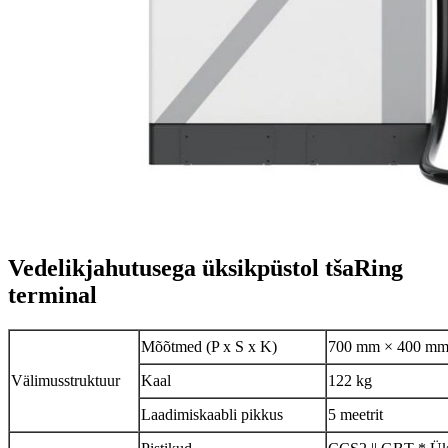
Vedelikjahutusega üksikpüstol
tša
Ring
terminal
Mõõtmed (P x S x K)
700 mm × 400 mm
Välimusstruktuur
Kaal
122 kg
Laadimiskaabli pikkus
5 meetrit