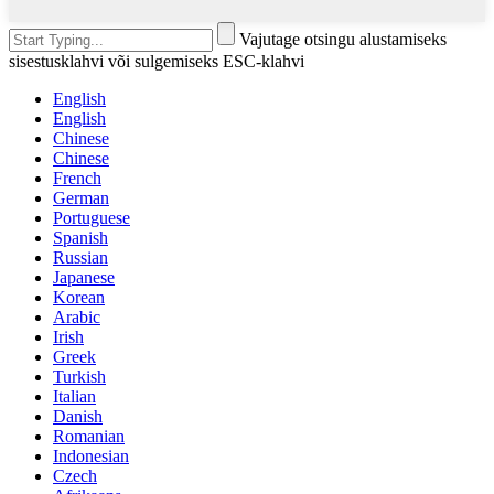
Vajutage otsingu alustamiseks
sisestusklahvi või sulgemiseks ESC-klahvi
English
English
Chinese
Chinese
French
German
Portuguese
Spanish
Russian
Japanese
Korean
Arabic
Irish
Greek
Turkish
Italian
Danish
Romanian
Indonesian
Czech