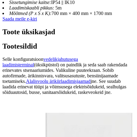
Sissetungimise kaitse:
IP54 || IK10
Laadimiskaabli pikkus:
5m
Mõõtmed (P x S x K):
700 mm × 400 mm × 1700 mm
Saada meile e-kiri
Toote üksikasjad
Tootesildid
Selle konfiguratsioon
vedelikjahutusega
laadimisterminal
(üksikpüstol) on paindlik ja seda saab rakendada
erinevates stsenaariumides. Valikuline puuteekraan. Sobib
autofirmade, ärikinnisvara, valitsusasutuste, bensiinijaamade
toetamiseks.
Alalisvoolu ärikiirlaadimisjaamad
jne. See suudab
laadida erinevat tüüpi ja võimsusega elektrisõidukeid, sealhulgas
sõiduautosid, busse, sanitaarsõidukeid, raskeveokeid jne.