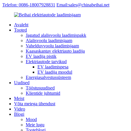
Telefon: 0086-18007928831
Email:sales@chinabeihai.net
Avaleht
Tooted
Jagatud alalisvoolu laadimispakk
Alalisvoolu laadimisjaam
Vahelduvvoolu laadimisjaam
Kaasaskantav elektriauto laadija
EV laadija pistik
Elektriautode tarvikud
EV laadimispesa
EV laadija moodul
Energiasalvestussüsteem
Uudised
Tööstusuudised
Klientide juhtumid
Meist
Võta meiega ühendust
Video
Blogi
Mood
Meie lugu
Tooteblogi