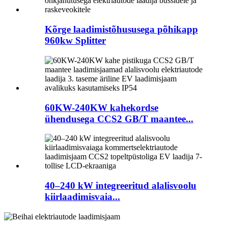
Kõrge laadimistõhususega põhikapp
960kw Splitter
60KW-240KW kahekordse
ühendusega CCS2 GB/T maantee...
40–240 kW integreeritud alalisvoolu
kiirlaadimisvaia...