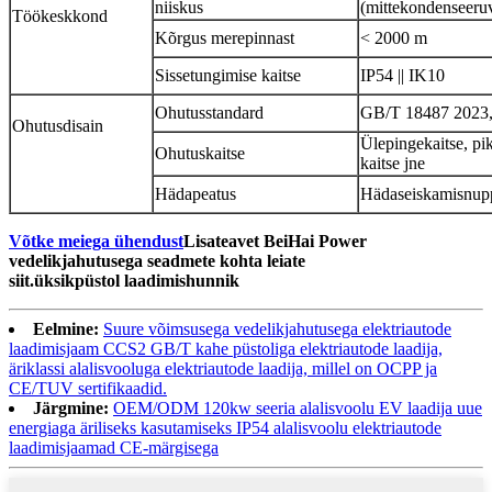
niiskus
(mittekondenseeru
Töökeskkond
Kõrgus merepinnast
< 2000 m
Sissetungimise kaitse
IP54 || IK10
Ohutusstandard
GB/T 18487 2023
Ohutusdisain
Ülepingekaitse, pi
Ohutuskaitse
kaitse jne
Hädapeatus
Hädaseiskamisnupp 
Võtke meiega ühendust
Lisateavet BeiHai Power
vedelikjahutusega seadmete kohta leiate
siit.
üksikpüstol
laadimishunnik
Eelmine:
Suure võimsusega vedelikjahutusega elektriautode
laadimisjaam CCS2 GB/T kahe püstoliga elektriautode laadija,
äriklassi alalisvooluga elektriautode laadija, millel on OCPP ja
CE/TUV sertifikaadid.
Järgmine:
OEM/ODM 120kw seeria alalisvoolu EV laadija uue
energiaga äriliseks kasutamiseks IP54 alalisvoolu elektriautode
laadimisjaamad CE-märgisega