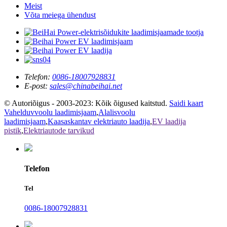
Meist
Võta meiega ühendust
Telefon:
0086-18007928831
E-post:
sales@chinabeihai.net
© Autoriõigus - 2003-2023: Kõik õigused kaitstud.
Saidi kaart
Vahelduvvoolu laadimisjaam
,
Alalisvoolu
laadimisjaam
,
Kaasaskantav elektriauto laadija
,
EV laadija
pistik
,
Elektriautode tarvikud
Telefon
Tel
0086-18007928831