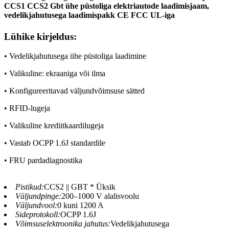
CCS1 CCS2 Gbt ühe püstoliga elektriautode laadimisjaam,
vedelikjahutusega laadimispakk CE FCC UL-iga
Lühike kirjeldus:
• Vedelikjahutusega ühe püstoliga laadimine
• Valikuline: ekraaniga või ilma
• Konfigureeritavad väljundvõimsuse sätted
• RFID-lugeja
• Valikuline krediitkaardilugeja
• Vastab OCPP 1.6J standardile
• FRU pardadiagnostika
Pistikud:
CCS2 || GBT * Üksik
Väljundpinge:
200–1000 V alalisvoolu
Väljundvool:
0 kuni 1200 A
Sideprotokoll:
OCPP 1.6J
Võimsuselektroonika jahutus:
Vedelikjahutusega